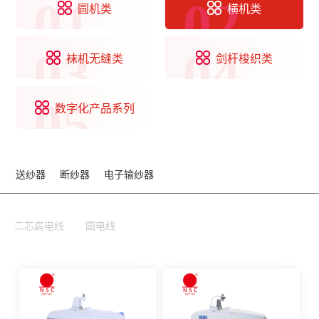
01
02
圆机类
横机类
03
04
袜机无缝类
剑杆梭织类
05
数字化产品系列
送纱器
断纱器
电子输纱器
二芯扁电线
圆电线